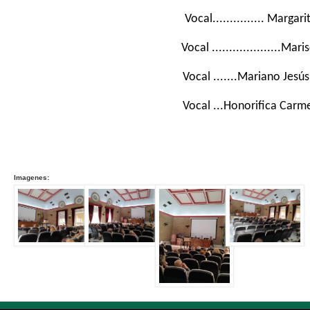
Vocal............... Margari
Vocal ....................Ma
Vocal .......Mariano Jes
Vocal ...Honorifica Carm
Imagenes: