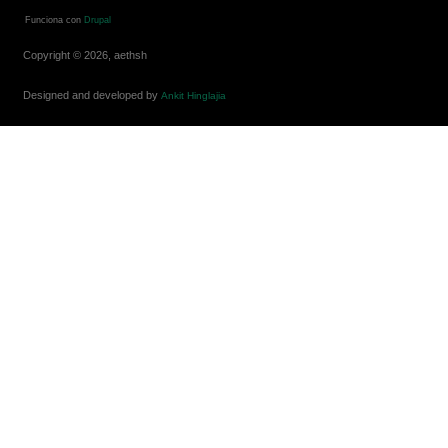
Funciona con
Drupal
Copyright © 2026, aethsh
Designed and developed by
Ankit Hinglajia